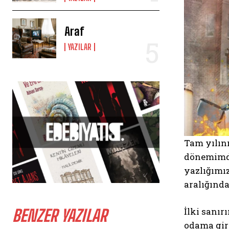
Araf
YAZILAR
Tam yılını
dönemimdi,
yazlığımı
aralığında
İlki sanı
BENZER YAZILAR
odama gird