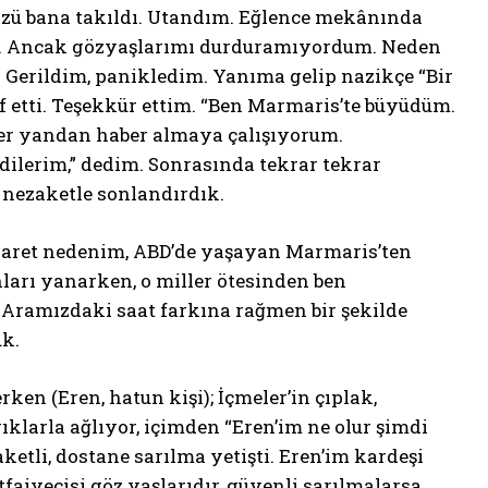
gözü bana takıldı. Utandım. Eğlence mekânında
m. Ancak gözyaşlarımı durduramıyordum. Neden
Gerildim, panikledim. Yanıma gelip nazikçe “Bir
rf etti. Teşekkür ettim. “Ben Marmaris’te büyüdüm.
ğer yandan haber almaya çalışıyorum.
dilerim,” dedim. Sonrasında tekrar tekrar
 nezaketle sonlandırdık.
ziyaret nedenim, ABD’de yaşayan Marmaris’ten
ları yanarken, o miller ötesinden ben
 Aramızdaki saat farkına rağmen bir şekilde
uk.
en (Eren, hatun kişi); İçmeler’in çıplak,
klarla ağlıyor, içimden “Eren’im ne olur şimdi
ketli, dostane sarılma yetişti. Eren’im kardeşi
tfaiyecisi göz yaşlarıdır, güvenli sarılmalarsa