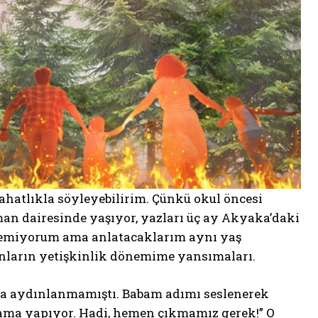
ahatlıkla söyleyebilirim. Çünkü okul öncesi
man dairesinde yaşıyor, yazları üç ay Akyaka’daki
ilemiyorum ama anlatacaklarım aynı yaş
gınların yetişkinlik dönemime yansımaları.
aha aydınlanmamıştı. Babam adımı seslenerek
tlama yapıyor. Hadi, hemen çıkmamız gerek!” O