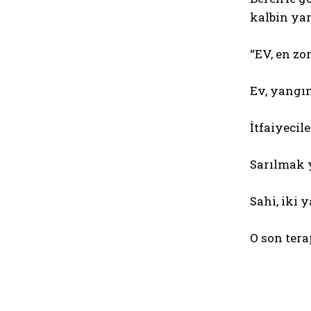
kalbin yar
“EV, en zo
Ev, yangı
İtfaiyecil
Sarılmak y
Sahi, iki
O son tera