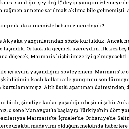
nesi sandığın şey değil,” deyip yangını izlemeye de
rağmen anneme sarılmak aklıma bile gelmemişti. A
 yangında da annemizle babamız neredeydi?
ve Akyaka yangınlarından sözde kurtulduk. Ancak ne
 taşındık. Ortaokula geçmek üzereydim. İlk kez beş ki
ına düşecek, Marmaris hiçbirimize iyi gelmeyecekti.
ile içi uyum yaşandığını söyleyemem. Marmaris’te o
şkinliğimin kaslı kolları aile yangınını söndürmeye 
 kurtulamamışız. Altlı üstlü apartman dairesinden, du
rmi birde, şimdiye kadar yaşadığım beşinci şehir Anka
ınız, o sene Manavgat’ta başlayıp Türkiye’nin dört 
Bazılarıysa Marmaris’te, İçmeler’de, Orhaniye’de, Sel
lerce uzakta, müdavimi olduğum mekânda haberlere