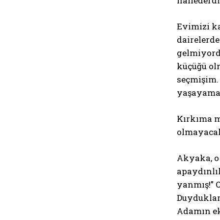
hallederdi
Evimizi k
dairelerd
gelmiyordu
küçüğü ol
seçmişim. 
yaşayamayı
Kırkıma me
olmayacak
Akyaka, o 
apaydınlı
yanmış!” 
Duyduklar
Adamın ek