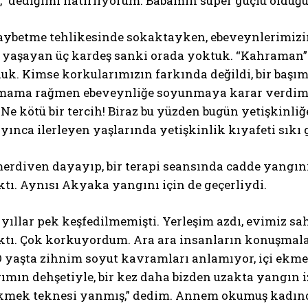
,” dediğimi hatırlıyorum. Babamın süper güçlü olduğ
aybetme tehlikesinde sokaktayken, ebeveynlerimizin
e yaşayan üç kardeş sanki orada yoktuk. “Kahraman”
k. Kimse korkularımızın farkında değildi, bir başım
mama rağmen ebeveynliğe soyunmaya karar verdim.
Ne kötü bir tercih! Biraz bu yüzden bugün yetişkin
nca ilerleyen yaşlarında yetişkinlik kıyafeti sıkı g
rdiven dayayıp, bir terapi seansında cadde yangının
tı. Aynısı Akyaka yangını için de geçerliydi.
yıllar pek keşfedilmemişti. Yerleşim azdı, evimiz sa
ktı. Çok korkuyordum. Ara ara insanların konuşma
O yaşta zihnim soyut kavramları anlamıyor, içi ekme
ımın dehşetiyle, bir kez daha bizden uzakta yangın
mek teknesi yanmış,” dedim. Annem okumuş kadındı