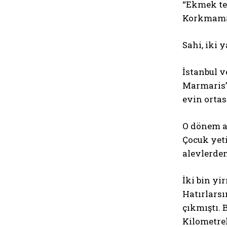
“Ekmek tek
Korkmama 
Sahi, iki
İstanbul 
Marmaris’e
evin ortas
O dönem a
Çocuk yeti
alevlerden
İki bin yi
Hatırlars
çıkmıştı. 
Kilometre