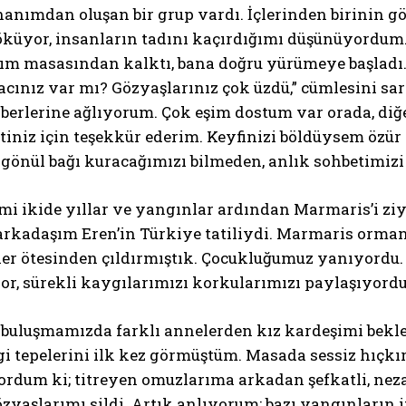
anımdan oluşan bir grup vardı. İçlerinden birinin 
öküyor, insanların tadını kaçırdığımı düşünüyordu
ım masasından kalktı, bana doğru yürümeye başladı. 
acınız var mı? Gözyaşlarınız çok üzdü,” cümlesini sa
berlerine ağlıyorum. Çok eşim dostum var orada, di
iniz için teşekkür ederim. Keyfinizi böldüysem özür 
 gönül bağı kuracağımızı bilmeden, anlık sohbetimizi
rmi ikide yıllar ve yangınlar ardından Marmaris’i 
arkadaşım Eren’in Türkiye tatiliydi. Marmaris orman
ler ötesinden çıldırmıştık. Çocukluğumuz yanıyordu.
or, sürekli kaygılarımızı korkularımızı paylaşıyord
uluşmamızda farklı annelerden kız kardeşimi beklerk
 tepelerini ilk kez görmüştüm. Masada sessiz hıçkırı
yordum ki; titreyen omuzlarıma arkadan şefkatli, neza
özyaşlarımı sildi. Artık anlıyorum; bazı yangınların i