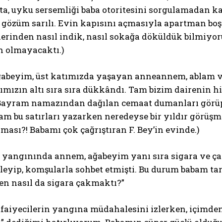
ta, uyku sersemliği baba otoritesini sorgulamadan k
 gözüm sarılı. Evin kapısını açmasıyla apartman bo
rinden nasıl indik, nasıl sokağa döküldük bilmiyoru
n olmayacaktı.)
abeyim, üst katımızda yaşayan anneannem, ablam ve
mızın altı sıra sıra dükkândı. Tam bizim dairenin 
 Bayram namazından dağılan cemaat dumanları görüp 
Tam bu satırları yazarken neredeyse bir yıldır görü
ması?! Babamı çok çağrıştıran F. Bey’in evinde.)
yangınında annem, ağabeyim yanı sıra sigara ve çak
leyip, komşularla sohbet etmişti. Bu durum babam tar
en nasıl da sigara çakmaktı?”
faiyecilerin yangına müdahalesini izlerken, içimden