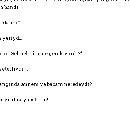
a bandı.
r olandı.”
n yeriydi.
erin “Gelmelerine ne gerek vardı?”
eterliydi….
 yangında annem ve babam neredeydi?
piyi almayacaktım!..