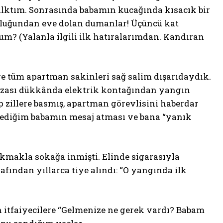
alktım. Sonrasında babamın kucağında kısacık bir
şluğundan eve dolan dumanlar! Üçüncü kat
m? (Yalanla ilgili ilk hatıralarımdan. Kandıran
 tüm apartman sakinleri sağ salim dışarıdaydık.
hizası dükkânda elektrik kontağından yangın
zillere basmış, apartman görevlisini haberdar
şmediğim babamın mesaj atması ve bana “yanık
makla sokağa inmişti. Elinde sigarasıyla
afından yıllarca tiye alındı: “O yangında ilk
 itfaiyecilere “Gelmenize ne gerek vardı? Babam