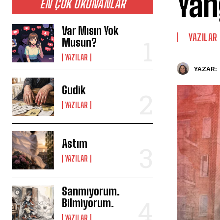
Yan
EN ÇOK OKUNANLAR
Var Mısın Yok
YAZILAR
Musun?
YAZILAR
YAZAR:
Gudik
YAZILAR
Astım
YAZILAR
Sanmıyorum.
Bilmiyorum.
YAZILAR