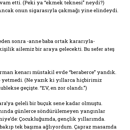
vam etti. (Peki ya “ekmek teknesi” neydi?)
ncak onun sigarasıyla çakmağı yine elindeydi.
den sonra -anne baba ortak kararıyla-
şilik ailemiz bir araya gelecekti. Bu sefer ateş
rman kenarı müstakil evde “beraberce” yandık.
yetmedi. (Ne yazık ki yıllarca hiçbirimiz
blekse geçişte. “EV, en zor olandı.”)
ra’ya geleli bir buçuk sene kadar olmuştu.
yanında günlerce söndürülemeyen yangınlar
imiye’de: Çocukluğumda, gençlik yıllarımda.
 bakıp tek başıma ağlıyordum. Çapraz masamda