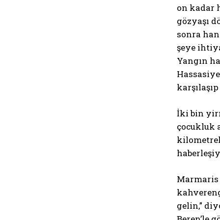
on kadar h
gözyaşı d
sonra han
şeye ihtiy
Yangın ha
Hassasiyet
karşılaşıp
İki bin yi
çocukluk 
kilometre
haberleşiy
Marmaris b
kahverengi
gelin,” di
Beren’le g