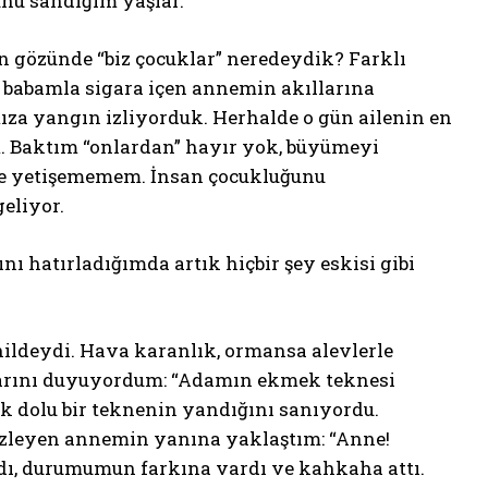
unu sandığım yaşlar.
 gözünde “biz çocuklar” neredeydik? Farklı
 babamla sigara içen annemin akıllarına
ıza yangın izliyorduk. Herhalde o gün ailenin en
 Baktım “onlardan” hayır yok, büyümeyi
liğe yetişememem. İnsan çocukluğunu
eliyor.
ı hatırladığımda artık hiçbir şey eskisi gibi
hildeydi. Hava karanlık, ormansa alevlerle
larını duyuyordum: “Adamın ekmek teknesi
k dolu bir teknenin yandığını sanıyordu.
 izleyen annemin yanına yaklaştım: “Anne!
, durumumun farkına vardı ve kahkaha attı.