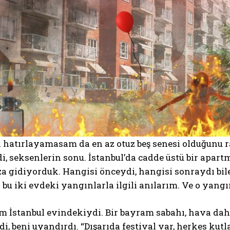
 hatırlayamasam da en az otuz beş senesi olduğunu r
 seksenlerin sonu. İstanbul’da cadde üstü bir apart
za gidiyorduk. Hangisi önceydi, hangisi sonraydı b
 bu iki evdeki yangınlarla ilgili anılarım. Ve o yan
rım İstanbul evindekiydi. Bir bayram sabahı, hava d
i, beni uyandırdı. “Dışarıda festival var, herkes ku