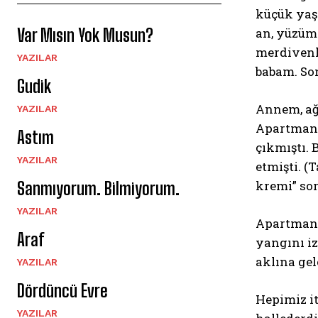
küçük yaş
an, yüzüm
Var Mısın Yok Musun?
merdivenle
YAZILAR
babam. So
Gudik
Annem, ağ
YAZILAR
Apartmanı
Astım
çıkmıştı.
YAZILAR
etmişti. (
kremi” sor
Sanmıyorum. Bilmiyorum.
YAZILAR
Apartman 
Araf
yangını iz
aklına gel
YAZILAR
Dördüncü Evre
Hepimiz it
YAZILAR