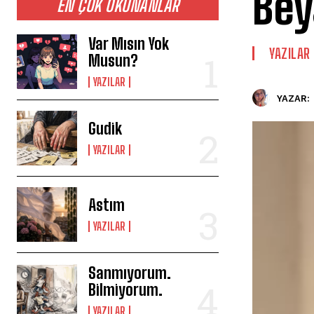
Bey
EN ÇOK OKUNANLAR
Var Mısın Yok
YAZILAR
Musun?
YAZILAR
YAZAR:
Gudik
YAZILAR
Astım
YAZILAR
Sanmıyorum.
Bilmiyorum.
YAZILAR