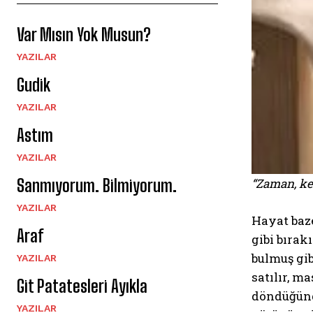
Var Mısın Yok Musun?
YAZILAR
Gudik
YAZILAR
Astım
YAZILAR
Sanmıyorum. Bilmiyorum.
“Zaman, ke
YAZILAR
Hayat baze
Araf
gibi bırak
bulmuş gib
YAZILAR
satılır, m
Git Patatesleri Ayıkla
döndüğünde
YAZILAR