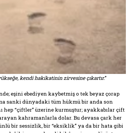
seğe, kendi hakikatinin zirvesine çıkartır.
”
de; eşini ebediyen kaybetmiş o tek beyaz çorap
r ama sanki dünyadaki tüm hükmü bir anda son
 hep “çiftler” üzerine kurmuştur; ayakkabılar çift
nı arayan kahramanlarla dolar. Bu devasa çark her
ü bir sessizlik, bir “eksiklik” ya da bir hata gibi