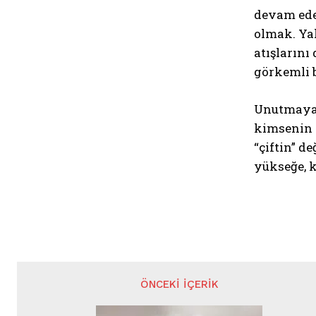
devam ede
olmak. Yal
atışlarını
görkemli b
Unutmayalı
kimsenin o
“çiftin” d
yükseğe, k
ÖNCEKI İÇERIK