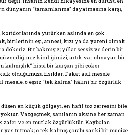
usur değil; insanın kendi hikâyesine en dürüst, en
modern dünyanın “tamamlanma” dayatmasına karşı,
cu koridorlarında yürürken aslında en çok
 birilerinin eşi, annesi, kızı ya da yareni olmak
dökeriz. Bir bakmışız; yıllar sessiz ve derin bir
 güvendiğimiz kimliğimizi, artık var olmayan bir
 kalmışlık” hissi bir kurşun gibi çöker
sik olduğumuzu fısıldar. Fakat asıl mesele
l mesele, o eşsiz “tek kalma” hâlini bir özgürlük
düşen en küçük gölgeyi, en hafif toz zerresini bile
i yoktur. Vazgeçmek, sanılanın aksine her zaman
ük zafer ve en mutlak özgürlüktür. Kaybolan
ir yas tutmak; o tek kalmış çorabı sanki bir mucize