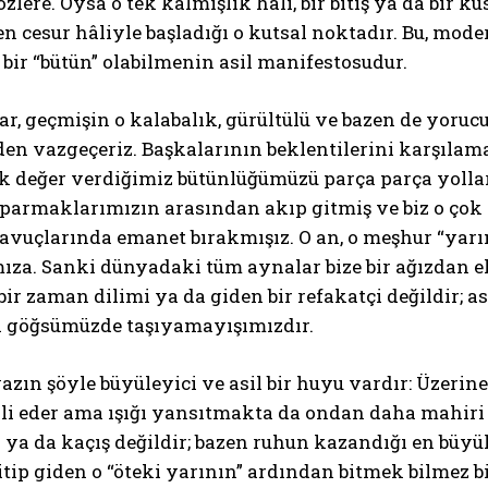
zlere. Oysa o tek kalmışlık hâli, bir bitiş ya da bir k
en cesur hâliyle başladığı o kutsal noktadır. Bu, 
 bir “bütün” olabilmenin asil manifestosudur.
ar, geçmişin o kalabalık, gürültülü ve bazen de yoru
n vazgeçeriz. Başkalarının beklentilerini karşılamak,
k değer verdiğimiz bütünlüğümüzü parça parça yollara 
 parmaklarımızın arasından akıp gitmiş ve biz o çok
avuçlarında emanet bırakmışız. O an, o meşhur “yarım
za. Sanki dünyadaki tüm aynalar bize bir ağızdan ek
ir zaman dilimi ya da giden bir refakatçi değildir; ası
bi göğsümüzde taşıyamayışımızdır.
zın şöyle büyüleyici ve asil bir huyu vardır: Üzerine 
lli eder ama ışığı yansıtmakta da ondan daha mahir
i ya da kaçış değildir; bazen ruhun kazandığı en büy
yitip giden o “öteki yarının” ardından bitmek bilmez b