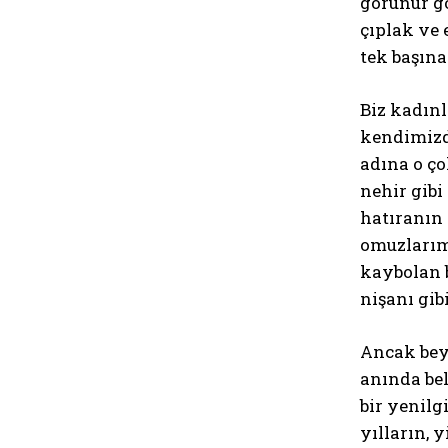
görünür gö
çıplak ve 
tek başına
Biz kadınl
kendimizde
adına o ço
nehir gibi
hatıranın 
omuzlarımı
kaybolan b
nişanı gi
Ancak beya
anında be
bir yenilg
yılların, 