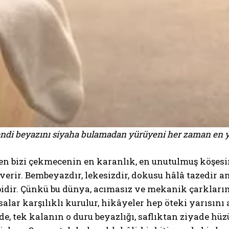
ndi beyazını siyaha bulamadan yürüyeni her zaman en yük
n bizi çekmecenin en karanlık, en unutulmuş köşesin
ıverir. Bembeyazdır, lekesizdir, dokusu hâlâ tazedi
idir. Çünkü bu dünya, acımasız ve mekanik çarklarını
asalar karşılıklı kurulur, hikâyeler hep öteki yarısı
, tek kalanın o duru beyazlığı, saflıktan ziyade hüzünl