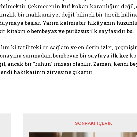
bilmektir. Çekmecenin küf kokan karanlığını değil, 
nızlık bir mahkumiyet değil, bilinçli bir tercih hâlin
 duymaya başlar. Yarım kalmış bir hikâyenin hüzünlü
ir kitabın o bembeyaz ve pürüzsüz ilk sayfasıdır bu.
m ki tarihteki en sağlam ve en derin izler, geçmişi
nayına sunmadan, bembeyaz bir sayfaya ilk kez korku
eğil, ancak bir “ruhun” imzası olabilir. Zaman, kend
endi hakikatinin zirvesine çıkartır.
SONRAKI İÇERIK