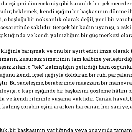
 da eşi geri dönecekmiş gibi karanlık bir çekmecede
ıdır; beklemek, kendi ışığını bir başkasının dönme 
 o boşluğu bir noksanlık olarak değil, yeni bir varolu
cesaretinde saklıdır. Gerçek bir kadın uyanışı, o es
ktığında ve kendi yalnızlığını bir güç merkezi olara
kliğinle barışmak ve onu bir ayırt edici imza olarak
imarın, kusursuz simetrinin tam kalbine yerleştirdi
eşsiz kılan, o “tek” kalmışlığın getirdiği ham özg
uğunu kendi içsel ışığıyla dolduran bir ruh, parçalan
tir. Bu sadeleşme, beraberinde muazzam bir manevra ka
kleyişi, o kapı eşiğinde bir başkasını gözleme hâlini 
la ve kendi ritminle yaşama vaktidir. Çünkü hayat, 
ek kalmış çorabın eşini ararken harcanan her saniye, 
lük, bir başkasının varlığında veya onayında tamaml