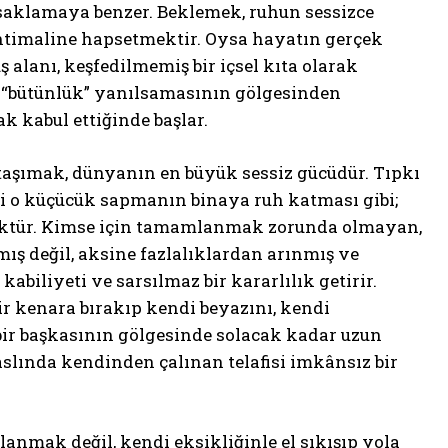
 saklamaya benzer. Beklemek, ruhun sessizce
ihtimaline hapsetmektir. Oysa hayatın gerçek
ş alanı, keşfedilmemiş bir içsel kıta olarak
ki “bütünlük” yanılsamasının gölgesinden
k kabul ettiğinde başlar.
 taşımak, dünyanın en büyük sessiz gücüdür. Tıpkı
ği o küçücük sapmanın binaya ruh katması gibi;
ünlüktür. Kimse için tamamlanmak zorunda olmayan,
mış değil, aksine fazlalıklardan arınmış ve
biliyeti ve sarsılmaz bir kararlılık getirir.
bir kenara bırakıp kendi beyazını, kendi
bir başkasının gölgesinde solacak kadar uzun
aslında kendinden çalınan telafisi imkânsız bir
anmak değil, kendi eksikliğinle el sıkışıp yola