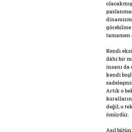
olacakmış
paslanmas
dinamizmi,
görebilme 
tamamen çı
Kendi eksi
dâhi bir m
insanı da 
kendi boşl
sadeleşmiş
Artık o be
kuralların
değil; o t
ömürdür.
Asıl bütün