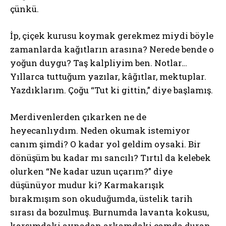
çünkü.
İp, çiçek kurusu koymak gerekmez miydi böyle
zamanlarda kağıtların arasına? Nerede bende o
yoğun duygu? Taş kalpliyim ben. Notlar…
Yıllarca tuttuğum yazılar, kâğıtlar, mektuplar.
Yazdıklarım. Çoğu “Tut ki gittin,” diye başlamış.
Merdivenlerden çıkarken ne de
heyecanlıydım. Neden okumak istemiyor
canım şimdi? O kadar yol geldim oysaki. Bir
dönüşüm bu kadar mı sancılı? Tırtıl da kelebek
olurken “Ne kadar uzun uçarım?” diye
düşünüyor mudur ki? Karmakarışık
bırakmışım son okuduğumda, üstelik tarih
sırası da bozulmuş. Burnumda lavanta kokusu,
karşımdaki aynadan arkamdaki camda duran,