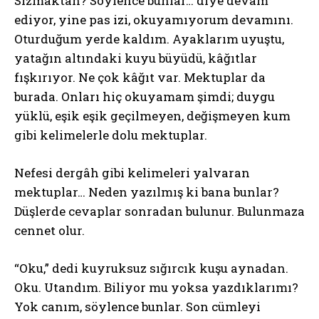
Sızmaktan? Söylence bunlar… diye devam
ediyor, yine pas izi, okuyamıyorum devamını.
Oturduğum yerde kaldım. Ayaklarım uyuştu,
yatağın altındaki kuyu büyüdü, kâğıtlar
fışkırıyor. Ne çok kâğıt var. Mektuplar da
burada. Onları hiç okuyamam şimdi; duygu
yüklü, eşik eşik geçilmeyen, değişmeyen kum
gibi kelimelerle dolu mektuplar.
Nefesi dergâh gibi kelimeleri yalvaran
mektuplar… Neden yazılmış ki bana bunlar?
Düşlerde cevaplar sonradan bulunur. Bulunmaza
cennet olur.
“Oku,” dedi kuyruksuz sığırcık kuşu aynadan.
Oku. Utandım. Biliyor mu yoksa yazdıklarımı?
Yok canım, söylence bunlar. Son cümleyi