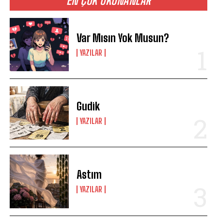
EN ÇOK OKUNANLAR
Var Mısın Yok Musun?
YAZILAR
Gudik
YAZILAR
Astım
YAZILAR