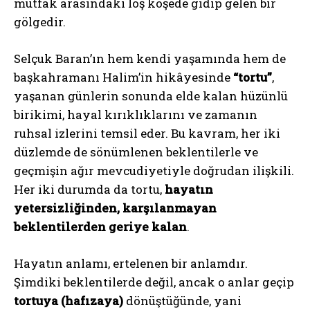
mutfak arasındaki loş köşede gidip gelen bir
gölgedir.
Selçuk Baran’ın hem kendi yaşamında hem de
başkahramanı Halim’in hikâyesinde
“tortu”
,
yaşanan günlerin sonunda elde kalan hüzünlü
birikimi, hayal kırıklıklarını ve zamanın
ruhsal izlerini temsil eder. Bu kavram, her iki
düzlemde de sönümlenen beklentilerle ve
geçmişin ağır mevcudiyetiyle doğrudan ilişkili.
Her iki durumda da tortu,
hayatın
yetersizliğinden, karşılanmayan
beklentilerden geriye kalan
.
Hayatın anlamı, ertelenen bir anlamdır.
Şimdiki beklentilerde değil, ancak o anlar geçip
tortuya (hafızaya)
dönüştüğünde, yani