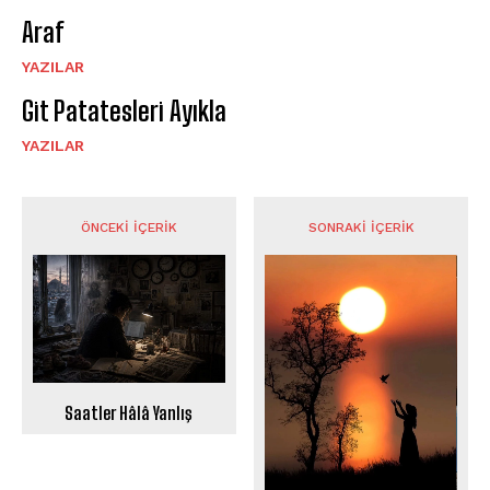
Araf
YAZILAR
Git Patatesleri Ayıkla
YAZILAR
ÖNCEKI İÇERIK
SONRAKI İÇERIK
Saatler Hâlâ Yanlış