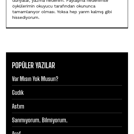
dünyalar, yazma nedenim. Paylaşma nedenimse
öykülerimin okuyucu tarafından okununca
tamamlanıyor olması. Yoksa hep yarım kalmış gibi
hissediyorum.
POPÜLER YAZILAR
Var Mısın Yok Musun?
Gudik
Astım
Sanmıyorum. Bilmiyorum.
Araf