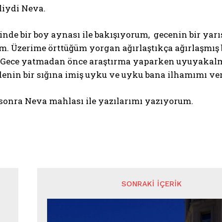
liydi Neva.
inde bir boy aynası ile bakışıyorum, gecenin bir ya
um. Üzerime örttüğüm yorgan ağırlaştıkça ağırlaşmı
. Gece yatmadan önce araştırma yaparken uyuyakalm
denin bir sığına imiş uyku ve uyku bana ilhamımı ve
sonra Neva mahlası ile yazılarımı yazıyorum.
SONRAKI İÇERIK