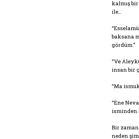
kalmış bir
ile…
“Esselamü
baksana m
gördüm.”
“Ve Aleyk
insan bir
“Ma ismuki
“Ene Neva
isminden a
Bir zamana
neden şimd