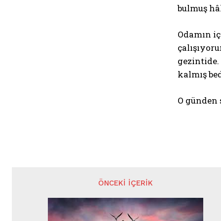
bulmuş hâ
Odamın iç
çalışıyor
gezintide
kalmış be
O günden 
ÖNCEKI İÇERIK