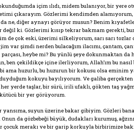
unduğumda içim ılıdı, midem bulanıyor, bir yere otu
ketimi çıkarayım. Gözlerimi kendimden alamıyorum, z
o da ne, diğer aynayı görüyor musun? Benim kıyafetl
 değil ki. Gözlerimi kısıp tekrar bakmam gerekti, bur
im de çok eski, üzerimi silkeliyorum, sarı sarı tozla
rjim var şimdi nerden bulacağım ilacımı, çantam, 
bez parçası, heybe mi? Bu yünlü şeye dokunmaktan da
 ben çekildikçe içine ilerliyorum, Allah’ım bu nasıl b
i ama huzurlu, bu huzurun bir kokusu olsa eminim ya
e duyduğum kokuyu bayılıyorum. Ve galiba gerçekten
 her yerde taşlar, bir sürü, irili ufaklı, gökten taş yağ
rkütücü bir yer görüyorum.
 yansıma, suyun üzerine bakar gibiyim. Gözleri bana
 Onun da gözbebeği büyük, dudakları kurumuş, ağzını
r çocuk merakı ve bir garip korkuyla birbirimize bak