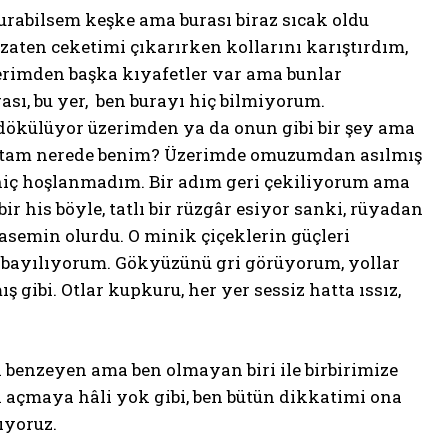
rabilsem keşke ama burası biraz sıcak oldu
aten ceketimi çıkarırken kollarını karıştırdım,
erimden başka kıyafetler var ama bunlar
ası, bu yer, ben burayı hiç bilmiyorum.
r dökülüyor üzerimden ya da onun gibi bir şey ama
çantam nerede benim? Üzerimde omuzumdan asılmış
 hiç hoşlanmadım. Bir adım geri çekiliyorum ama
ir his böyle, tatlı bir rüzgâr esiyor sanki, rüyadan
semin olurdu. O minik çiçeklerin güçleri
 bayılıyorum. Gökyüzünü gri görüyorum, yollar
mış gibi. Otlar kupkuru, her yer sessiz hatta ıssız,
 benzeyen ama ben olmayan biri ile birbirimize
 açmaya hâli yok gibi, ben bütün dikkatimi ona
ıyoruz.