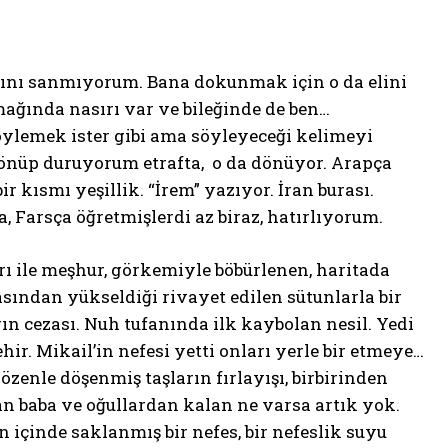
ını sanmıyorum. Bana dokunmak için o da elini
mağında nasırı var ve bileğinde de ben…
öylemek ister gibi ama söyleyeceği kelimeyi
önüp duruyorum etrafta, o da dönüyor. Arapça
r kısmı yeşillik. “İrem” yazıyor. İran burası.
 Farsça öğretmişlerdi az biraz, hatırlıyorum.
rı ile meşhur, görkemiyle böbürlenen, haritada
asından yükseldiği rivayet edilen sütunlarla bir
n cezası. Nuh tufanında ilk kaybolan nesil. Yedi
hir. Mikail’in nefesi yetti onları yerle bir etmeye…
özenle döşenmiş taşların fırlayışı, birbirinden
şan baba ve oğullardan kalan ne varsa artık yok.
n içinde saklanmış bir nefes, bir nefeslik suyu