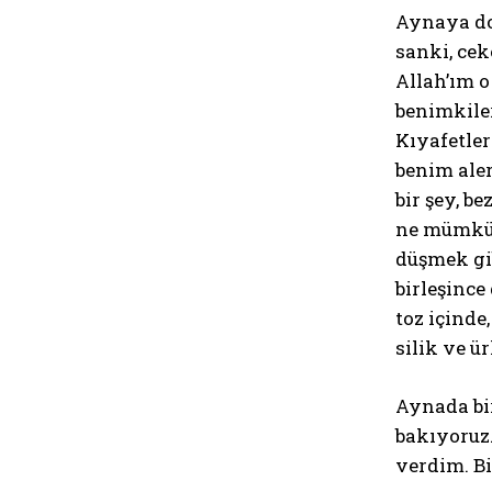
Aynaya dok
sanki, ce
Allah’ım 
benimkiler
Kıyafetler
benim ale
bir şey, 
ne mümkün,
düşmek gib
birleşinc
toz içinde,
silik ve ü
Aynada bir
bakıyoruz.
verdim. Bi