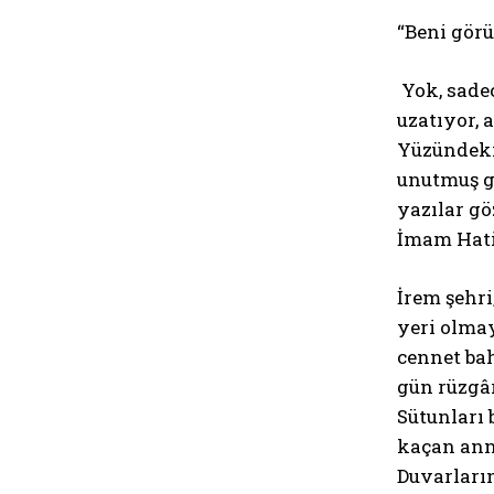
“Beni gör
Yok, sade
uzatıyor, 
Yüzündeki 
unutmuş g
yazılar gö
İmam Hatip
İrem şehri
yeri olmay
cennet bah
gün rüzgâr
Sütunları 
kaçan anne
Duvarların