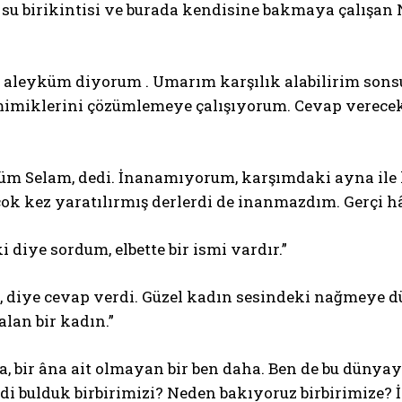
 su birikintisi ve burada kendisine bakmaya çalışan
 aleyküm diyorum . Umarım karşılık alabilirim sons
imiklerini çözümlemeye çalışıyorum. Cevap verecek
üm Selam, dedi. İnanamıyorum, karşımdaki ayna ile
 çok kez yaratılırmış derlerdi de inanmazdım. Gerçi
 diye sordum, elbette bir ismi vardır.”
, diye cevap verdi. Güzel kadın sesindeki nağmeye d
lan bir kadın.”
, bir âna ait olmayan bir ben daha. Ben de bu dünyay
i bulduk birbirimizi? Neden bakıyoruz birbirimize? 