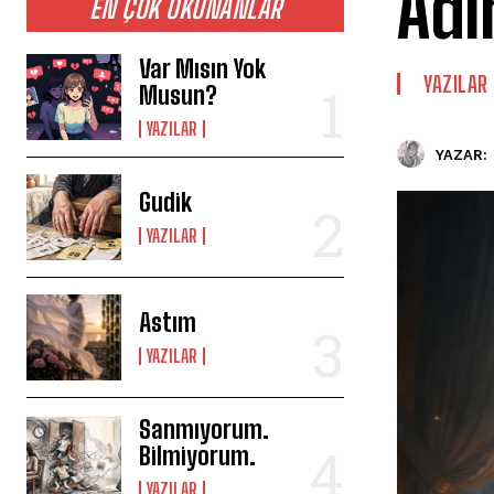
Adı
EN ÇOK OKUNANLAR
Var Mısın Yok
YAZILAR
Musun?
YAZILAR
YAZAR:
Gudik
YAZILAR
Astım
YAZILAR
Sanmıyorum.
Bilmiyorum.
YAZILAR