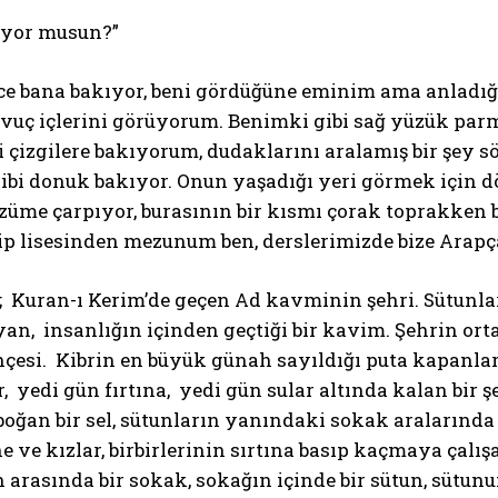
üyor musun?”
ce bana bakıyor, beni gördüğüne eminim ama anladığ
avuç içlerini görüyorum. Benimki gibi sağ yüzük par
çizgilere bakıyorum, dudaklarını aralamış bir şey s
ibi donuk bakıyor. Onun yaşadığı yeri görmek için d
züme çarpıyor, burasının bir kısmı çorak toprakken bi
 lisesinden mezunum ben, derslerimizde bize Arapça,
; Kuran-ı Kerim’de geçen Ad kavminin şehri. Sütunla
an, insanlığın içinden geçtiği bir kavim. Şehrin ort
çesi. Kibrin en büyük günah sayıldığı puta kapanları
, yedi gün fırtına, yedi gün sular altında kalan bir şe
boğan bir sel, sütunların yanındaki sokak aralarında 
 ve kızlar, birbirlerinin sırtına basıp kaçmaya çalı
 arasında bir sokak, sokağın içinde bir sütun, sütunu