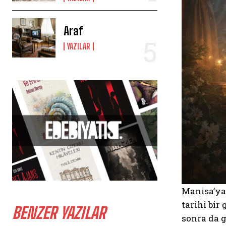
Araf
YAZILAR
Manisa’ya 
tarihi bir
BENZER YAZILAR
sonra da g