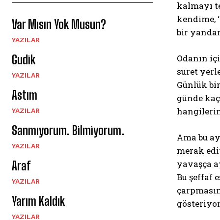
kalmayı te
kendime, 
Var Mısın Yok Musun?
bir yanda
YAZILAR
Gudik
Odanın içi
suret yerl
YAZILAR
Günlük bir
Astım
günde kaç 
hangileri
YAZILAR
Sanmıyorum. Bilmiyorum.
Ama bu ay
YAZILAR
merak edi
yavaşça ay
Araf
Bu şeffaf 
YAZILAR
çarpmasın
Yarım Kaldık
gösteriyo
YAZILAR