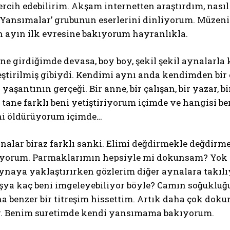
rcih edebilirim. Akşam internetten araştırdım, nasıl 
‘Yansımalar’ grubunun eserlerini dinliyorum. Müzeni
n ayın ilk evresine bakıyorum hayranlıkla.
ne girdiğimde devasa, boy boy, şekil şekil aynalarla 
eştirilmiş gibiydi. Kendimi aynı anda kendimden bir
 yaşantının gerçeği. Bir anne, bir çalışan, bir yazar, 
tane farklı beni yetiştiriyorum içimde ve hangisi be
ni öldürüyorum içimde…
nalar biraz farklı sanki. Elimi değdirmekle değdirm
yorum. Parmaklarımın hepsiyle mi dokunsam? Yok yok
naya yaklaştırırken gözlerim diğer aynalara takılıy
eşya kaç beni imgeleyebiliyor böyle? Camın soğukluğu
a benzer bir titreşim hissettim. Artık daha çok do
r. Benim suretimde kendi yansımama bakıyorum.