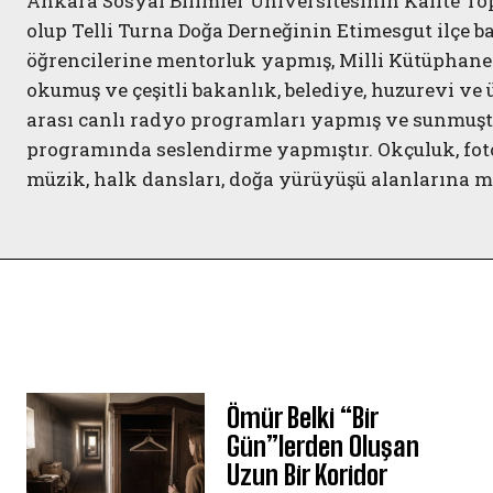
Ankara Sosyal Bilimler Üniversitesinin Kalite T
olup Telli Turna Doğa Derneğinin Etimesgut ilçe b
öğrencilerine mentorluk yapmış, Milli Kütüphaned
okumuş ve çeşitli bakanlık, belediye, huzurevi ve
arası canlı radyo programları yapmış ve sunmuşt
programında seslendirme yapmıştır. Okçuluk, fotoğr
müzik, halk dansları, doğa yürüyüşü alanlarına m
Ömür Belki “Bir
Gün”lerden Oluşan
Uzun Bir Koridor