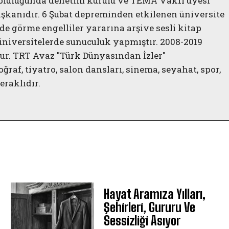
opluluğunda denetim kurulu ve TEMA Vakfı üyesi
aşkanıdır. 6 Şubat depreminden etkilenen üniversite
e görme engelliler yararına arşive sesli kitap
 üniversitelerde sunuculuk yapmıştır. 2008-2019
ur. TRT Avaz "Türk Dünyasından İzler"
af, tiyatro, salon dansları, sinema, seyahat, spor,
eraklıdır.
Hayat Aramıza Yılları,
Şehirleri, Gururu Ve
Sessizliği Asıyor