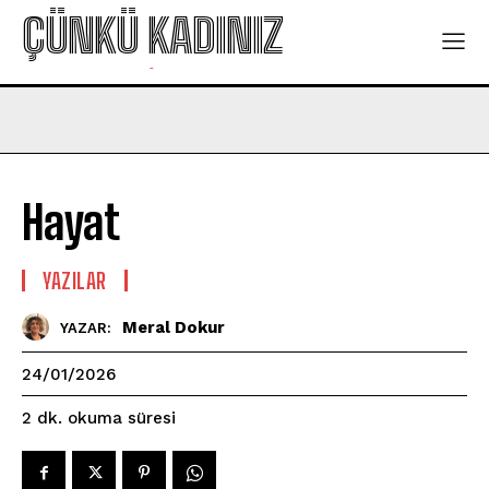
ÇÜNKÜ KADINIZ
-
Hayat
YAZILAR
Meral Dokur
YAZAR:
24/01/2026
okuma süresi
2
dk.