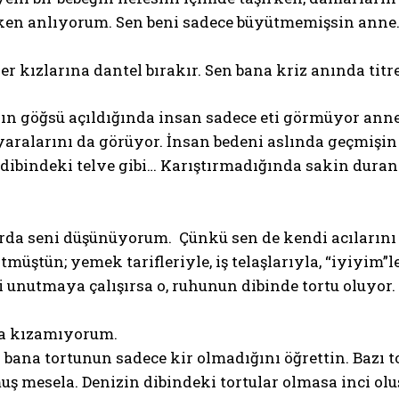
ken anlıyorum. Sen beni sadece büyütmemişsin anne. S
er kızlarına dantel bırakır. Sen bana kriz anında titr
ın göğsü açıldığında insan sadece eti görmüyor anne
aralarını da görüyor. İnsan bedeni aslında geçmişin a
dibindeki telve gibi… Karıştırmadığında sakin dura
arda seni düşünüyorum. Çünkü sen de kendi acılarını
tmüştün; yemek tarifleriyle, iş telaşlarıyla, “iyiyi
 unutmaya çalışırsa o, ruhunun dibinde tortu oluyor.
a kızamıyorum.
bana tortunun sadece kir olmadığını öğrettin. Bazı to
ş mesela. Denizin dibindeki tortular olmasa inci ol