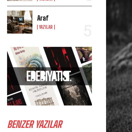
Araf
YAZILAR
BENZER YAZILAR