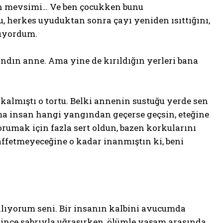
rın mevsimi… Ve ben çocukken bunu
, herkes uyuduktan sonra çayı yeniden ısıttığını,
rüyordum.
ındın anne. Ama yine de kırıldığın yerleri bana
almıştı o tortu. Belki annenin sustuğu yerde sen
a insan hangi yangından geçerse geçsin, eteğine
orumak için fazla sert oldun, bazen korkularını
ffetmeyeceğine o kadar inanmıştın ki, beni
nlıyorum seni. Bir insanın kalbini avucumda
n ince sabrıyla uğraşırken, ölümle yaşam arasında