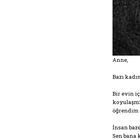
Anne,
Bazı kadın
Bir evin i
koyulaşmış
öğrendim o
İnsan baze
Sen bana 