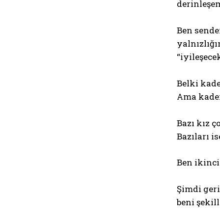
derinleşe
Ben sende
yalnızlığı
“iyileşece
Belki kad
Ama kader,
Bazı kız ç
Bazıları i
Ben ikinci
Şimdi ger
beni şekil