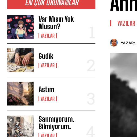
Ann
EN ÇOK OKUNANLAR
Var Mısın Yok
YAZILAR
Musun?
YAZILAR
YAZAR:
Gudik
YAZILAR
Astım
YAZILAR
Sanmıyorum.
Bilmiyorum.
YAZILAR