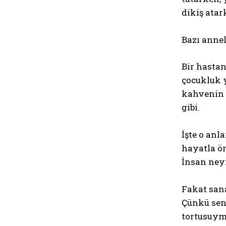
dikiş atar
Bazı annel
Bir hastan
çocukluk y
kahvenin 
gibi.
İşte o anl
hayatla ör
İnsan neyi
Fakat san
Çünkü sen 
tortusuymu