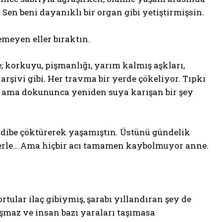
en beni dayanıklı bir organ gibi yetiştirmişsin.
emeyen eller bıraktın.
; korkuyu, pişmanlığı, yarım kalmış aşkları,
rşivi gibi. Her travma bir yerde çökeliyor. Tıpkı
n ama dokununca yeniden suya karışan bir şey
 dibe çöktürerek yaşamıştın. Üstünü gündelik
m”lerle… Ama hiçbir acı tamamen kaybolmuyor anne.
rtular ilaç gibiymiş, şarabı yıllandıran şey de
uşmaz ve insan bazı yaraları taşımasa