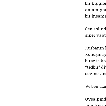
bir kış g
anlamıyord
bir insanı
Sen aslınd
siper yapt
Kurbanın k
konuşmayı
biraz is k
“tedbir” d
sevmekten
Ve ben uz
Oysa şimd
tutarken, 