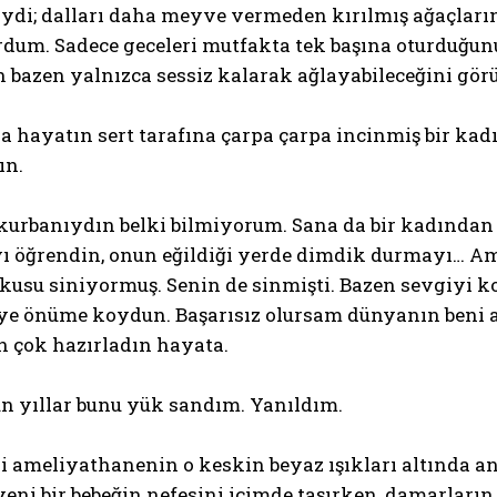
ibiydi; dalları daha meyve vermeden kırılmış ağaçla
um. Sadece geceleri mutfakta tek başına oturduğunu
n bazen yalnızca sessiz kalarak ağlayabileceğini gö
a hayatın sert tarafına çarpa çarpa incinmiş bir kad
ın.
urbanıydın belki bilmiyorum. Sana da bir kadından k
 öğrendin, onun eğildiği yerde dimdik durmayı… Am
okusu siniyormuş. Senin de sinmişti. Bazen sevgiyi k
iye önüme koydun. Başarısız olursam dünyanın beni a
 çok hazırladın hayata.
un yıllar bunu yük sandım. Yanıldım.
i ameliyathanenin o keskin beyaz ışıkları altında a
yeni bir bebeğin nefesini içimde taşırken, damarları