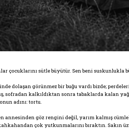
lar çocuklarını sütle büyütür. Sen beni suskunlukla 
çinde dolaşan görünmez bir buğu vardı bizde; perdeler
, sofradan kalkıldıktan sonra tabaklarda kalan yağ 
nun adını: tortu.
n annesinden göz rengini değil, yarım kalmış cümle
kahkahandan çok yutkunmalarını bıraktın. Sakın üzü