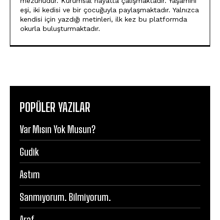
mezunudur. Kurumsal hayatta çalışmaktadır. Yaşamını
eşi, iki kedisi ve bir çocuğuyla paylaşmaktadır. Yalnızca
kendisi için yazdığı metinleri, ilk kez bu platformda
okurla buluşturmaktadır.
POPÜLER YAZILAR
Var Mısın Yok Musun?
Gudik
Astım
Sanmıyorum. Bilmiyorum.
Araf