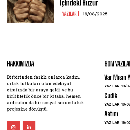
İçindeki Huzur
YAZILAR
16/08/2025
HAKKIMIZDA
SON YAZILA
Var Mısın
Birbirinden farklı onlarca kadın,
ortak tutkuları olan edebiyat
YAZILAR
19/0
etrafında bir araya geldi ve bu
Gudik
birliktelik önce bir kitaba, hemen
ardından da bir sosyal sorumluluk
YAZILAR
19/0
projesine dönüştü.
Astım
YAZILAR
19/0